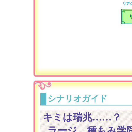
リア
シナリオガイド
キミは瑞兆……？ 
ラージ。種もみ学