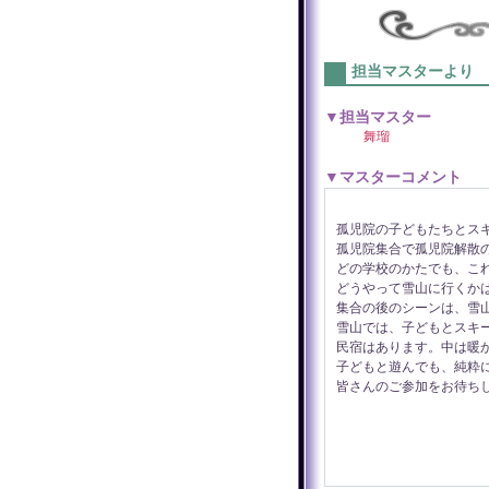
担当マスターより
▼担当マスター
舞瑠
▼マスターコメント
孤児院の子どもたちとス
孤児院集合で孤児院解散
どの学校のかたでも、こ
どうやって雪山に行くか
集合の後のシーンは、雪
雪山では、子どもとスキ
民宿はあります。中は暖
子どもと遊んでも、純粋
皆さんのご参加をお待ち