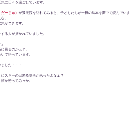
元気に日々を過ごしています。
・だーじゅ）
が孤児院を訪れてみると、子どもたちが一冊の絵本を夢中で読んでいま
たな」
に気がつきます。
をする人が描かれていました。
ぞ」
板に乗るのかぁ？」
ついて語っています。
いました・・・
くにスキーの出来る場所があったよなぁ？
、誰か誘ってみっか。