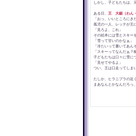
しかし、子どもたちは、
ある日、
王 大鋸（わん
「おっ、いいところにき
孤児の一人、レッテが王
「見ろよ、これ」
その絵本には雪とスキー
「雪って甘いのかなぁ」
「冷たいって書いてあん
「スキーってなんだぁ？
子どもたちは口々に雪に
「見せてやるよ」
つい、王は口走ってしま
たしか、ヒラニプラの近
まあなんとかなんだろっ