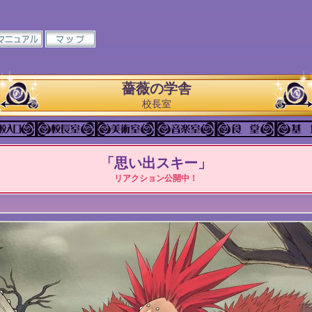
薔薇の学舎
校長室
「思い出スキー」
リアクション公開中！