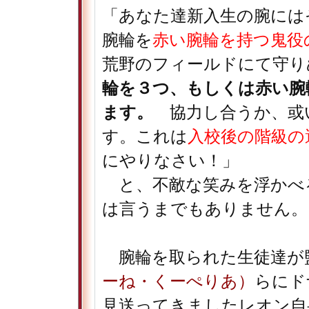
「あなた達新入生の腕には
腕輪を
赤い腕輪を持つ鬼役
荒野のフィールドにて守り
輪を３つ、もしくは赤い腕
ます。
協力し合うか、或
す。これは
入校後の階級の
にやりなさい！」
と、不敵な笑みを浮かべ
は言うまでもありません。
腕輪を取られた生徒達が
ーね・くーぺりあ）
らにド
見送ってきましたレオン自