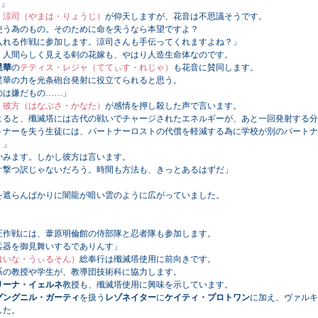
!」
 涼司（やまは・りょうじ）
が仰天しますが、花音は不思議そうです。
使う為のもの。そのために命を失うなら本望ですよ？
れる作戦に参加します。涼司さんも手伝ってくれますよね？」
人間らしく見える剣の花嫁も、やはり人造生命体なのです。
星華
の
テティス・レジャ（ててぃす・れじゃ）
も花音に賛同します。
星華の力を光条砲台発射に役立てられると思う。
は嫌だもの……」
 彼方（はなぶさ・かなた）
が感情を押し殺した声で言います。
よると、殲滅塔には古代の戦いでチャージされたエネルギーが、あと一回発射する分
ナーを失う生徒には、パートナーロストの代償を軽減する為に学校が別のパートナ
！」
みます。しかし彼方は言います。
ぐ撃つ訳じゃないだろう。時間も方法も、きっとあるはずだ」
遮らんばかりに闇龍が暗い雲のように広がっていました。
作戦には、葦原明倫館の侍部隊と忍者隊も参加します。
兵器を御見舞いするでありんす」
はいな・うぃるそん）
総奉行は殲滅塔使用に前向きです。
の教授や学生が、教導団技術科に協力します。
リーナ・イェルネ
教授も、殲滅塔使用に興味を示しています。
グングニル・ガーティ
を扱う
レゾネイター
に
ケイティ・プロトワン
に加え、ヴァルキ
した。