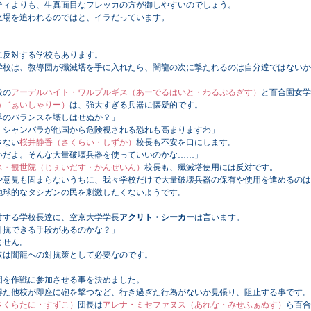
ィよりも、生真面目なフレッカの方が御しやすいのでしょう。
場を追われるのではと、イラだっています。
反対する学校もあります。
校は、教導団が殲滅塔を手に入れたら、闇龍の次に撃たれるのは自分達ではないか
校の
アーデルハイト・ワルプルギス（あーでるはいと・わるぷるぎす）
と百合園女学
う゛ぁいしゃりー）
は、強大すぎる兵器に懐疑的です。
界のバランスを壊しはせぬか？」
、シャンバラが他国から危険視される恐れも高まりますわ」
さない
桜井静香（さくらい・しずか）
校長も不安を口にします。
いだよ。そんな大量破壊兵器を使っていいのかな……」
ス・観世院（じぇいだす・かんぜいん）
校長も、殲滅塔使用には反対です。
や意見も固まらないうちに、我々学校だけで大量破壊兵器の保有や使用を進めるのは
球的なタシガンの民を刺激したくないようです。
する学校長達に、空京大学学長
アクリト・シーカー
は言います。
対抗できる手段があるのかな？」
ません。
は闇龍への対抗策として必要なのです。
を作戦に参加させる事を決めました。
た他校が即座に砲を撃つなど、行き過ぎた行為がないか見張り、阻止する事です。
さくらたに・すずこ）
団長は
アレナ・ミセファヌス（あれな・みせふぁぬす）
ら百合