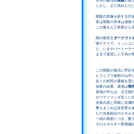
世界の破壊者
闇龍
が復
しかし、まだ現れただけ
闇龍の想像を絶する巨体
実は闇龍の本体は虚無そ
この嵐を人工衛星から見
闇の救世主
ダークヴァ
「寝テナイで、イっショ
と、いまやパートーナー
まるで退屈した子供が寝
この闇龍の復活に呼応す
ヒラニプラ南部の山中に
近くの村民の通報を受け
偵察の結果、基地は
寝
基地の中心は、古王国の
かつてツァンダ近くに出
光条兵器と同様に光属性
撃ちまくれば全世界を滅
ただ光条砲台のエネルギ
一回の発射につき、数十
そのエネルギー変換施設