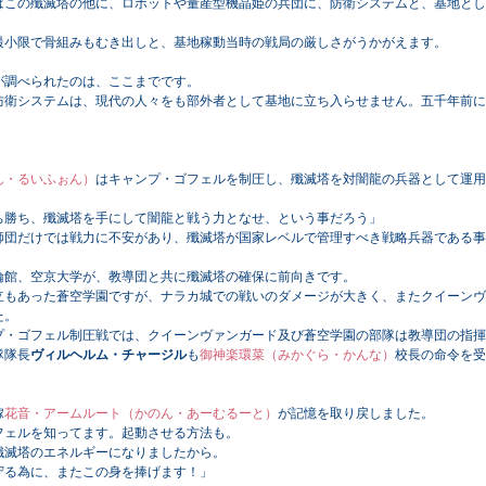
この殲滅塔の他に、ロボットや量産型機晶姫の兵団に、防衛システムと、基地とし
小限で骨組みもむき出しと、基地稼動当時の戦局の厳しさがうかがえます。
調べられたのは、ここまでです。
衛システムは、現代の人々をも部外者として基地に立ち入らせません。五千年前に
ん・るいふぉん）
はキャンプ・ゴフェルを制圧し、殲滅塔を対闇龍の兵器として運用
ち勝ち、殲滅塔を手にして闇龍と戦う力となせ、という事だろう」
団だけでは戦力に不安があり、殲滅塔が国家レベルで管理すべき戦略兵器である事
館、空京大学が、教導団と共に殲滅塔の確保に前向きです。
もあった蒼空学園ですが、ナラカ城での戦いのダメージが大きく、またクイーンヴ
た。
・ゴフェル制圧戦では、クイーンヴァンガード及び蒼空学園の部隊は教導団の指揮
隊隊長
ヴィルヘルム・チャージル
も
御神楽環菜（みかぐら・かんな）
校長の命令を受
嫁
花音・アームルート（かのん・あーむるーと）
が記憶を取り戻しました。
フェルを知ってます。起動させる方法も。
滅塔のエネルギーになりましたから。
る為に、またこの身を捧げます！」