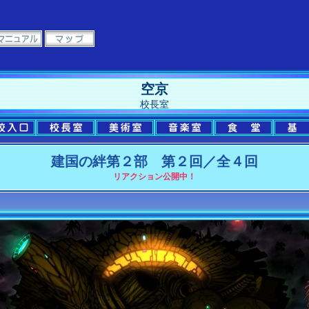
空京
校長室
建国の絆第２部 第２回／全４回
リアクション公開中！