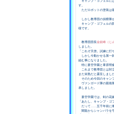
キャンプ・ゴフェルには
す。
ただロボットの塗装は最
しかし教導団の偵察隊が
キャンプ・ゴフェルの防
様です。
教導団団長
金鋭峰（じ
しました。
「これぞ天啓。試練に打
しかし今動かせる第一師
組む事になりました。
特に蒼空学園と葦原明倫
これまで教導団とは対立
まだ未熟だと露呈しまし
そのため今回のキャンプ
ヴァンガード隊の親衛
承しました。
蒼空学園では、剣の花
「あたし、キャンプ・ゴ
だって……五千年前に殲
闇龍からシャンバラを守