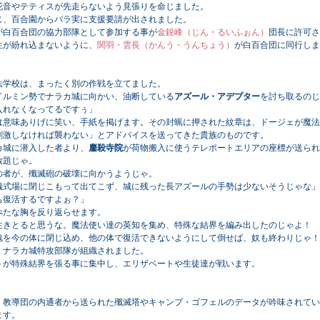
花音やテティスが先走らないよう見張りを命じました。
、百合園からパラ実に支援要請が出されました。
白百合団の協力部隊として参加する事が
金鋭峰（じん・るいふぉん）
団長に許可さ
が紛れ込まないように、
関羽・雲長（かんう・うんちょう）
が白百合団に同行しま
学校は、まったく別の作戦を立てました。
イルミン勢でナラカ城に向かい、油断している
アズール・アデプター
を討ち取るのじ
入れなくなってるですぅ」
意味ありげに笑い、手紙を掲げます。その封蝋に押された紋章は、ドージェが魔法
刺激しなければ襲わない」とアドバイスを送ってきた貴族のものです。
カ城に潜入した者より、
鏖殺寺院
が荷物搬入に使うテレポートエリアの座標が送られ
放題じゃ。
者が、殲滅砲の破壊に向かうようじゃ。
儀式場に閉じこもって出てこず、城に残った長アズールの手勢は少ないそうじゃな」
も復活するですよぉ？」
たな胸を反り返らせます。
生きとると思うな。魔法使い達の英知を集め、特殊な結界を編み出したのじゃよ！
を今の体に閉じ込め、他の体で復活できないようにして倒せば、奴も終わりじゃ！
ナラカ城特攻部隊が組織されました。
が特殊結界を張る事に集中し、エリザベートや生徒達が戦います。
教導団の内通者から送られた殲滅塔やキャンプ・ゴフェルのデータが吟味されてい
ます。