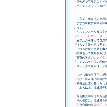
気分屋で不安定なケイテ
ケイティはフレッカに立
一方で、殲滅塔の使用に
まず波羅蜜多実業高等学
います。
イルミンスール魔法学
シャリー（らずぃーや・
「過ぎた力を使って自然
「強大な兵器を持つ事で
いつもは特に意見を出
「殲滅塔って核兵器みた
薔薇の学舎の
ジェイダ
「シャンバラの民の理解
ジェイダス校長は、反地
しかし殲滅塔使用に反対
「では、何か他に闇龍に
校長達は誰も答えられ
である以上、殲滅塔奪取
百合園女学院は白百合団
その役目は、殲滅塔を得
白百合団の
桜谷鈴子（