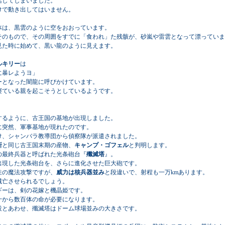
活してしまいました。
で動き出してはいません。
は、黒雲のように空をおおっています。
のもので、その周囲をすでに「食われ」た残骸が、砂嵐や雷雲となって漂っていま
た時に始めて、黒い龍のように見えます。
ルキリー
は
に暴レようヨ」
となった闇龍に呼びかけています。
ている親を起こそうとしているようです。
るように、古王国の基地が出現しました。
突然、軍事基地が現れたのです。
、シャンバラ教導団から偵察隊が派遣されました。
所
と同じ古王国末期の産物、
キャンプ・ゴフェル
と判明します。
最終兵器と呼ばれた光条砲台『
殲滅塔
』。
現した光条砲台を、さらに進化させた巨大砲です。
の魔法攻撃ですが、
威力は核兵器並み
と段違いで、射程も一万kmあります。
亡させられるでしょう。
ーは、剣の花嫁と機晶姫です。
から数百体の命が必要になります。
とあわせ、殲滅塔はドーム球場並みの大きさです。