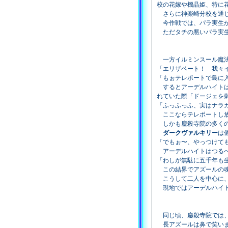
校の花嫁や機晶姫、特に
さらに神楽崎分校を通じ
今作戦では、パラ実生が
ただタチの悪いパラ実生
一方イルミンスール魔法
「エリザベート！ 我々
「もぉテレポートで島に
するとアーデルハイトは
れていた際「ドージェを
「ふっふっふ、実はナラ
ここならテレポートし
しかも鏖殺寺院の多くの
ダークヴァルキリー
は
「でもぉ〜、やっつけて
アーデルハイトはつるぺ
「わしが無駄に五千年も
この結界でアズールの魂
こうして二人を中心に、
現地ではアーデルハイト
同じ頃、鏖殺寺院では、
長アズールは鼻で笑い