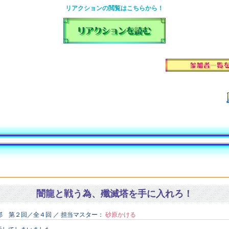
リアクションの閲覧はこちらから！
闇龍と戦う為、殲滅塔を手に入れろ！
 第２回／全４回 ／ 担当マスター：
砂原かける