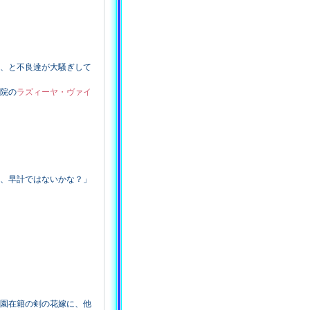
、と不良達が大騒ぎして
院の
ラズィーヤ・ヴァイ
、早計ではないかな？」
園在籍の剣の花嫁に、他