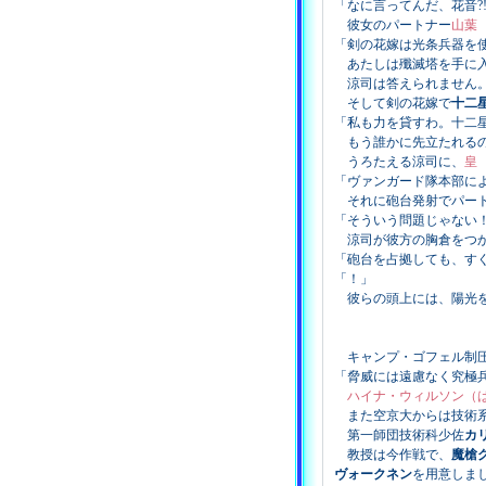
「なに言ってんだ、花音?
彼女のパートナー
山葉
「剣の花嫁は光条兵器を
あたしは殲滅塔を手に入
涼司は答えられません。
そして剣の花嫁で
十二
「私も力を貸すわ。十二
もう誰かに先立たれるの
うろたえる涼司に、
皇
「ヴァンガード隊本部に
それに砲台発射でパート
「そういう問題じゃない
涼司が彼方の胸倉をつか
「砲台を占拠しても、す
「！」
彼らの頭上には、陽光を
キャンプ・ゴフェル制圧
「脅威には遠慮なく究極
ハイナ・ウィルソン（
また空京大からは技術系
第一師団技術科少佐
カ
教授は今作戦で、
魔槍
ヴォークネン
を用意しま