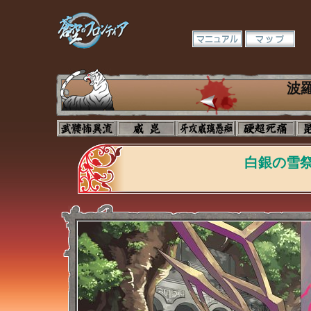
波
白銀の雪