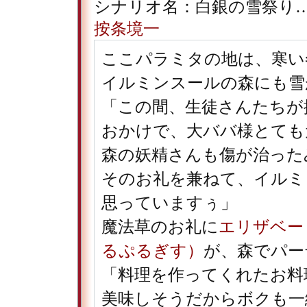
シナリオ名：白銀の雪祭り…
按条境一
ここパラミタの地は、寒い
イルミンスールの森にも雪
「この間、生徒さんたちが
おかけで、大ババ様とても
森の妖精さんも傷が治った
そのお礼を兼ねて、イルミ
思っていますぅ」
魔法草のお礼に
エリザベー
るぷるぎす）
が、森でパー
「料理を作ってくれたお料
美味しそうだからボクも一