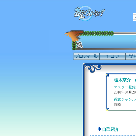
桂木京介 
マスター登録
2010年04月2
得意ジャンル
冒険
自己紹介