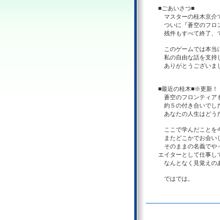
■ごあいさつ■
マスターの桂木京介
ついに『蒼空のフロン
残件もすべて終了、で
このゲームでは本当に
私の自由な話を支持し
ありがとうございま
■最近の桂木■※更新！
蒼空のフロンティアも
約５の付き合いでした
あなたの人生はどう
ここで学んだことを今
またどこかでお会い
そのままの名義でやっ
エイターとして仕事し
なんとなく見覚えのあ
ではでは。