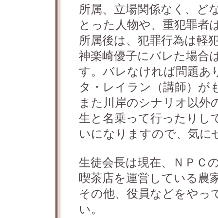
所属、立場関係なく、ど
とった人物や、重犯罪者
所属後は、犯罪行為は軽
神楽崎優子にバレた場合
す。バレなければ問題あ
タ・レイラン（講師）が
また川岸のシナリオ以外
生と名乗って行ったりし
いになりますので、気に
生徒会長は現在、ＮＰＣ
喫茶店を運営している農
その他、役員などをやっ
い。