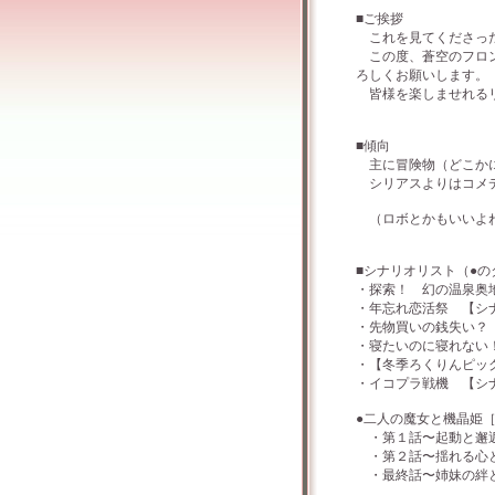
■ご挨拶
これを見てくださった
この度、蒼空のフロン
ろしくお願いします。
皆様を楽しませれるリ
■傾向
主に冒険物（どこかに
シリアスよりはコメデ
（ロボとかもいいよね
■シナリオリスト（●
・探索！ 幻の温泉奥
・年忘れ恋活祭 【シ
・先物買いの銭失い？
・寝たいのに寝れない
・【冬季ろくりんピッ
・イコプラ戦機 【シ
●二人の魔女と機晶姫
・第１話〜起動と邂逅
・第２話〜揺れる心と
・最終話〜姉妹の絆と