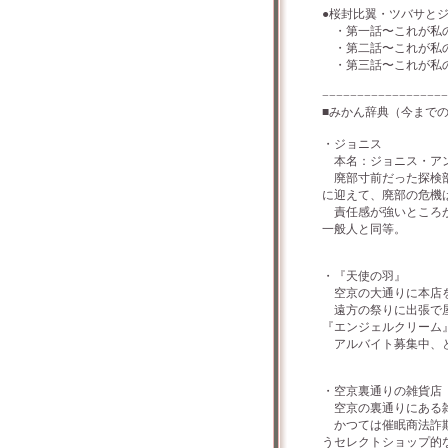
●桜封比翼・ツバサと
・第一話〜これが私の
・第二話〜これが私の
・第三話〜これが私の
−−−−−−−−−−−−−−−−−−
■みかん辞典（今まで
・ジョニス
本名：ジョニス・アン
廃部寸前だった探検部
に迎えて、廃部の危機
責任感が強いところが
一般人と同等。
・『天使の羽』
空京の大通りに本店を
遠方の祭りに出張で屋
『エンジェルクリーム
アルバイト募集中、と
・空京裏通りの雑貨店
空京の裏通りにある雑
かつては催眠商法詐欺
うセレクトショップ的