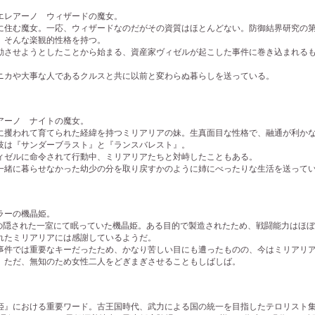
レアーノ ウィザードの魔女。
住む魔女。一応、ウィザードなのだがその資質はほとんどない。防御結界研究の第
。そんな楽観的性格を持つ。
させようとしたことから始まる、資産家ヴィゼルが起こした事件に巻き込まれるも
カや大事な人であるクルスと共に以前と変わらぬ暮らしを送っている。
ーノ ナイトの魔女。
攫われて育てられた経緯を持つミリアリアの妹。生真面目な性格で、融通が利かな
技は『サンダーブラスト』と『ランスバレスト』。
ゼルに命令されて行動中、ミリアリアたちと対峙したこともある。
緒に暮らせなかった幼少の分を取り戻すかのように姉にべったりな生活を送って
ラーの機晶姫。
の隠された一室にて眠っていた機晶姫。ある目的で製造されたため、戦闘能力はほ
れたミリアリアには感謝しているようだ。
件では重要なキーだったため、かなり苦しい目にも遭ったものの、今はミリアリア
。ただ、無知のため女性二人をどぎまぎさせることもしばしば。
』における重要ワード。古王国時代、武力による国の統一を目指したテロリスト集