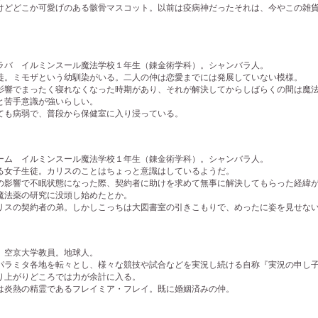
どどこか可愛げのある骸骨マスコット。以前は疫病神だったそれは、今やこの雑貨
バ イルミンスール魔法学校１年生（錬金術学科）。シャンバラ人。
。ミモザという幼馴染がいる。二人の仲は恋愛までには発展していない模様。
響でまったく寝れなくなった時期があり、それが解決してからしばらくの間は魔法
と苦手意識が強いらしい。
も病弱で、普段から保健室に入り浸っている。
ム イルミンスール魔法学校１年生（錬金術学科）。シャンバラ人。
女子生徒。カリスのことはちょっと意識はしているようだ。
影響で不眠状態になった際、契約者に助けを求めて無事に解決してもらった経緯が
魔法薬の研究に没頭し始めたとか。
スの契約者の弟。しかしこっちは大図書室の引きこもりで、めったに姿を見せな
空京大学教員。地球人。
ラミタ各地を転々とし、様々な競技や試合などを実況し続ける自称『実況の申し子
り上がりどころでは力が余計に入る。
炎熱の精霊であるフレイミア・フレイ。既に婚姻済みの仲。