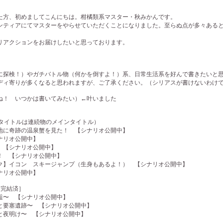
方、初めましてこんにちは。柑橘類系マスター・秋みかんです。
ティアにてマスターをやらせていただくことになりました。至らぬ点が多々あると
アクションをお届けしたいと思っております。
探検！）やガチバトル物（何かを倒すよ！）系、日常生活系を好んで書きたいと
ィ寄りが多くなると思われますが、ご了承ください。（シリアスが書けないわけ
！ いつかは書いてみたい）←叶いました
のタイトルは連続物のメインタイトル）
地に奇跡の温泉蟹を見た！ 【シナリオ公開中】
ナリオ公開中】
 【シナリオ公開中】
！ 【シナリオ公開中】
ク】イコン スキージャンプ（生身もあるよ！） 【シナリオ公開中】
ナリオ公開中】
［完結済］
〜 【シナリオ公開中】
要塞遺跡〜 【シナリオ公開中】
夜明け〜 【シナリオ公開中】