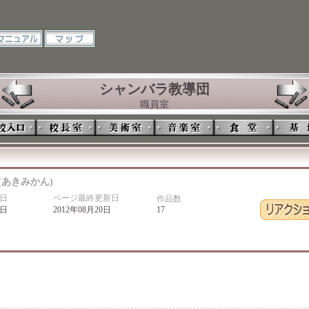
シャンバラ教導団
職員室
(あきみかん)
日
ページ最終更新日
作品数
4日
2012年08月20日
17