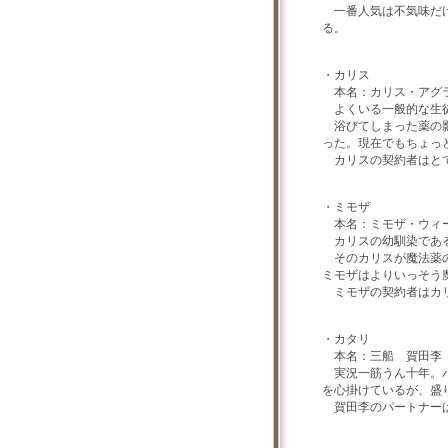
一番人気は不気味だけ
る。
・カリス
本名：カリス・アグラ
よくいる一般的な生徒
浴びてしまった薬の影
った。現在でもちょっ
カリスの契約者はとて
・ミモザ
本名：ミモザ・ウィー
カリスの幼馴染である
そのカリスが魔法薬の
ミモザはよりいっそう
ミモザの契約者はカリ
・カタリ
本名：三船 賀田李 
実況一筋うん十年。パ
を心掛けているが、盛
賀田李のパートナーは