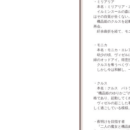
・ミリアリア
本名：ミリアリア・エ
イルミンスールの森に
はその自覚が全くない
機晶姫のクルスを起動
再会。
紆余曲折を経て、モニ
・モニカ
本名：モニカ・エレア
幼少の頃、ヴィゼルに
緑のオッドアイ。得意
クルスを奪うべくヴィ
しかし今は和解し、一
・クルス
本名：クルス バト
“機晶姫のゆりかご”
格であり、起動してく
ヴィゼルの起こした事
しく過ごしている模様
・夜明けを目指す者
『二人の魔女と機晶姫