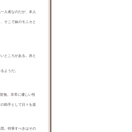
一人者なのだが、本人
、そこで妹のモニカと
いところがある。赤と
いるようだ。
ぼ皆無。非常に優しい性
の助手として日々を楽
団。特筆すべきはその