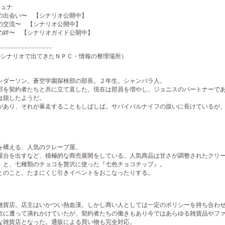
ジュナ
出会い〜 【シナリオ公開中】
交流〜 【シナリオ公開中】
絆〜 【シナリオガイド公開中】
−−−−−−−−−−−−−−−
のシナリオで出てきたＮＰＣ・情報の整理場所）
ダーソン。蒼空学園探検部の部長。２年生。シャンバラ人。
を契約者たちと共に立て直した。現在は部員を増やし、ジョニスのパートナーであ
は脱したようだ。
あり、それが暴走することもしばしば。サバイバルナイフの扱いに長けているが、
構える、人気のクレープ屋。
台を出すなど、積極的な商売展開をしている。人気商品は甘さが調整されたクリー
』と、七種類のチョコを贅沢に使った『七色チョコチップ』。
のこと。たまにくじ引きイベントをおこなったりする。
貨店。店主はいかつい熱血漢。しかし商い人としては一定のポリシーを持ち合わ
に遭って潰れかけていたが、契約者たちの働きもあり今ではあらゆる雑貨品やファ
な雑貨店となった。通販による買い物も完全対応。