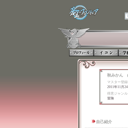
秋みかん 
マスター登録
2011年11月2
得意ジャンル
冒険
自己紹介