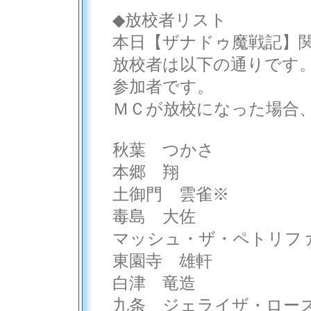
◆放校者リスト
本日【ザナドゥ魔戦記】
放校者は以下の通りです
参加者です。
ＭＣが放校になった場合
秋葉 つかさ
本郷 翔
土御門 雲雀※
毒島 大佐
マッシュ・ザ・ペトリフ
東園寺 雄軒
白津 竜造
九条 ジェライザ・ロー