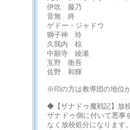
伊吹 藤乃
音無 終
ゲドー・ジャドウ
獅子神 玲
久我内 椋
中願寺 綾瀬
互野 衡吾
佐野 和輝
※印の方は教導団の地位
◆【ザナドゥ魔戦記】放
ザナドゥ側に付いて悪事
なく放校処分になります