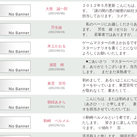
２０１２年５月更新 こんにちは
大熊 誠一郎
す。 「謎の闇の悪の秘密の結社
(2012/05/06)
担当しております。 コメデ…
私のページにお越しくださりあ
芹生綾
ます。 芹生 綾（せりお り
(2012/04/24)
す。 若輩者ではありますが、
ゲームマスターの井上かおるです
井上かおる
スターシナリオを書くことになり
(2012/04/21)
よろしくお願いいたします…
■ごあいさつ マスターページ
浦苗 棉
き、ありがとうございます。当
(2012/03/06)
します。 まだまだ未熟者で…
初めまして、 あるいはこんにち
東雲 宮司
ターをやっています、東雲宮司で
(2012/01/24)
が取れなくて、書きたくて…
こんにちは、または初めまして
朝緋あきら
（あさひ・−）と申します。 蒼
(2012/01/21)
オを担当させていただいてお…
☆駒崎ペルメルという者です。
駒崎 ペルメル
たします。 皆さまに楽しんで
(2012/01/12)
ります。 ☆傾向？ 百…
流月和人と申します。 珈琲片手