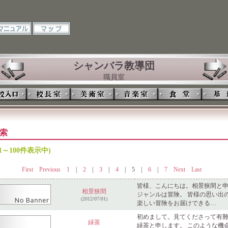
シャンバラ教導団
職員室
索
件(81～100件表示中)
First
Previous
1
|
2
|
3
|
4
|
5
|
6
|
7
Next
Last
皆様、こんにちは。相景狭間と申
相景狭間
ジャンルは冒険。 皆様の思い出
(2012/07/01)
楽しい冒険をお届けできる…
初めまして。見てくださって有
緑茶
緑茶と申します。 このような機