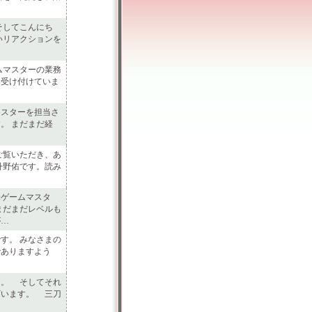
そしてこんにち
いリアクションを
ムマスターの業務
み受け付けていま
スターを担当さ
。 まだまだ経
…
ご覧いただき、あ
丹野佑です。読み
ゲームマスタ
まだまだレベルも
が…
す。 みなさまの
でありますよう
…
。 そしてそれ
ざいます。 三刀