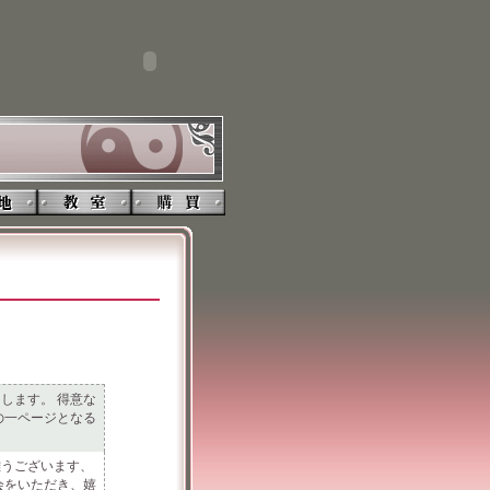
します。 得意な
の一ページとなる
難うございます、
会をいただき、嬉