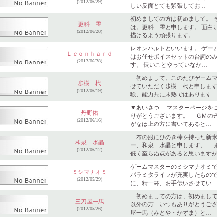
(2012/06/29)
しい反面とても緊張してお…
初めましての方は初めまして。 
更科 雫
は。更科 雫と申します。 面白
(2012/06/28)
描けるよう頑張ります。 …
レオンハルトといいます。 ゲー
Ｌｅｏｎｈａｒｄ
はお任せボイスセットの台詞の
(2012/06/28)
す。 長いことやっていなか…
初めまして、このたびゲームマ
歩樹 杙
せていただく歩樹 杙と申します
(2012/06/19)
験、能力共に未熟ではあります
▼あいさつ マスターページを
丹野佑
りがとうございます。 ＧＭの
(2012/06/16)
がなは上の方に書いてあると…
布の服にひのき棒を持った新米
和泉 水晶
ー、和泉 水晶と申します。 
(2012/06/12)
低く至らぬ点があると思います
ゲームマスターのミシマナオミで
ミシマナオミ
パラミタライフが充実したもの
(2012/05/29)
に、精一杯、お手伝いさせてい
初めましての方は、初めまして
三刀屋一馬
以外の方、いつもありがとうご
(2012/05/26)
屋一馬（みとや・かずま）と…