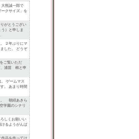
、大熊誠一郎で
ダークサイズ」を
りがとうござい
ょう）と申しま
…
。 ２年ぶりにマ
ました。 どうぞ
をご覧いただ
方、浦苗 棉と申
は。 ゲームマス
す。 あまり時間
。 朝緋あきら
空学園のシナリ
よろしくお願いい
頂けるようがんば
に作品を作っては