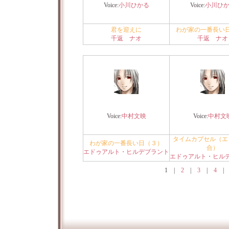
Voice:
小川ひかる
Voice:
小川ひ
君を迎えに
わが家の一番長い
千返 ナオ
千返 ナオ
Voice:
中村文映
Voice:
中村文
タイムカプセル（エ
わが家の一番長い日（３）
合）
エドゥアルト・ヒルデブラント
エドゥアルト・ヒル
1
|
2
|
3
|
4