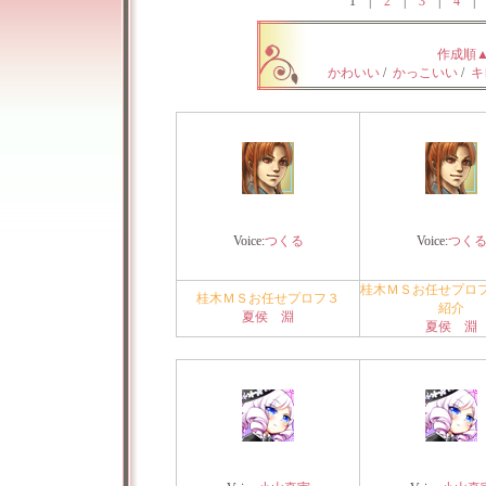
1
|
2
|
3
|
4
作成順
かわいい
/
かっこいい
/
キ
Voice:
つくる
Voice:
つく
桂木ＭＳお任せプロ
桂木ＭＳお任せプロフ３
紹介
夏侯 淵
夏侯 淵