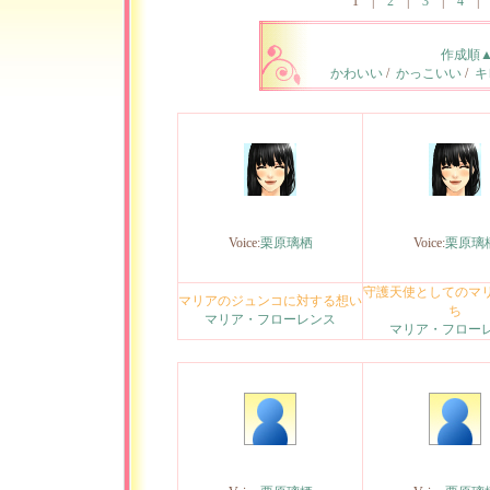
1
|
2
|
3
|
4
作成順
かわいい
/
かっこいい
/
キ
Voice:
栗原璃栖
Voice:
栗原璃
守護天使としてのマ
マリアのジュンコに対する想い
ち
マリア・フローレンス
マリア・フロー