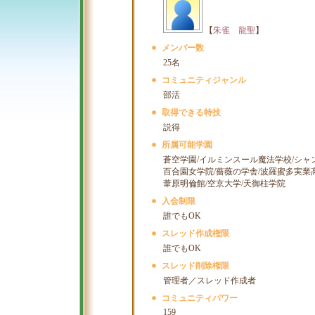
【
朱雀 龍聖
】
メンバー数
25名
コミュニティジャンル
部活
取得できる特技
説得
所属可能学園
蒼空学園/イルミンスール魔法学校/シャ
百合園女学院/薔薇の学舎/波羅蜜多実業
葦原明倫館/空京大学/天御柱学院
入会制限
誰でもOK
スレッド作成権限
誰でもOK
スレッド削除権限
管理者／スレッド作成者
コミュニティパワー
159