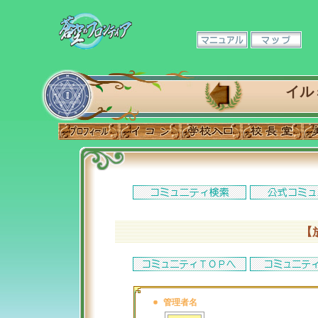
イル
【
管理者名