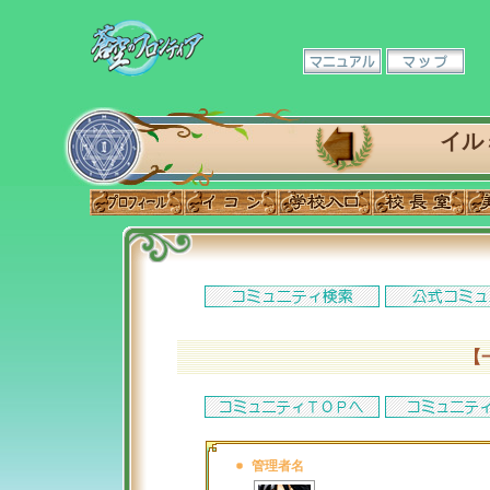
イル
【
管理者名