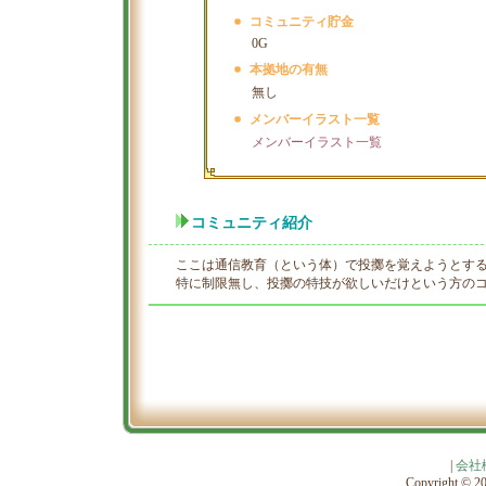
コミュニティ貯金
0G
本拠地の有無
無し
メンバーイラスト一覧
メンバーイラスト一覧
コミュニティ紹介
ここは通信教育（という体）で投擲を覚えようとす
特に制限無し、投擲の特技が欲しいだけという方の
|
会社
Copyright © 201