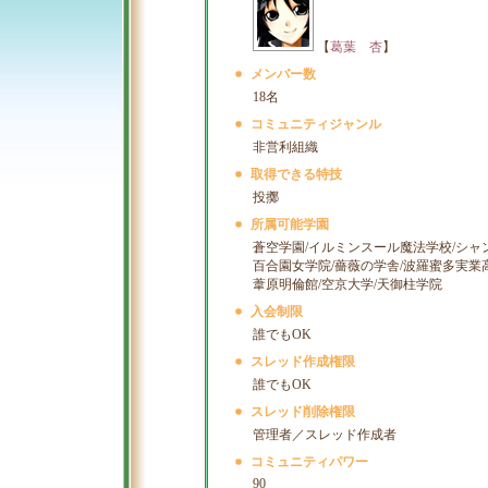
【
葛葉 杏
】
メンバー数
18名
コミュニティジャンル
非営利組織
取得できる特技
投擲
所属可能学園
蒼空学園/イルミンスール魔法学校/シャ
百合園女学院/薔薇の学舎/波羅蜜多実業
葦原明倫館/空京大学/天御柱学院
入会制限
誰でもOK
スレッド作成権限
誰でもOK
スレッド削除権限
管理者／スレッド作成者
コミュニティパワー
90