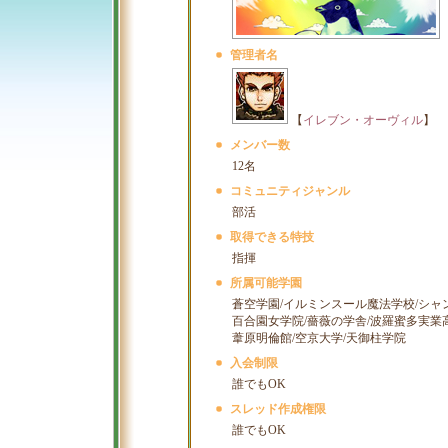
管理者名
【
イレブン・オーヴィル
】
メンバー数
12名
コミュニティジャンル
部活
取得できる特技
指揮
所属可能学園
蒼空学園/イルミンスール魔法学校/シャ
百合園女学院/薔薇の学舎/波羅蜜多実業
葦原明倫館/空京大学/天御柱学院
入会制限
誰でもOK
スレッド作成権限
誰でもOK