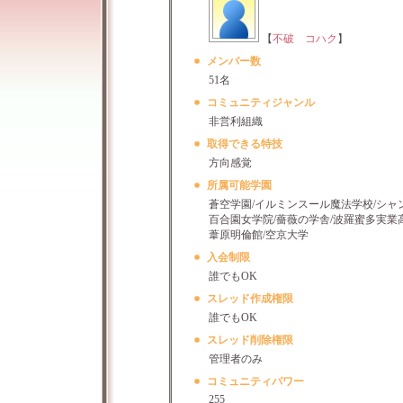
【
不破 コハク
】
メンバー数
51名
コミュニティジャンル
非営利組織
取得できる特技
方向感覚
所属可能学園
蒼空学園/イルミンスール魔法学校/シャ
百合園女学院/薔薇の学舎/波羅蜜多実業
葦原明倫館/空京大学
入会制限
誰でもOK
スレッド作成権限
誰でもOK
スレッド削除権限
管理者のみ
コミュニティパワー
255