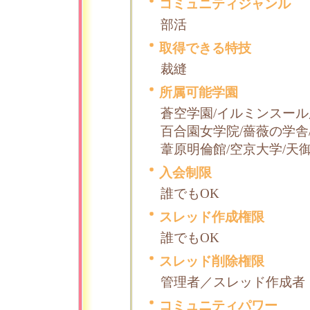
コミュニティジャンル
部活
取得できる特技
裁縫
所属可能学園
蒼空学園/イルミンスール
百合園女学院/薔薇の学舎
葦原明倫館/空京大学/天
入会制限
誰でもOK
スレッド作成権限
誰でもOK
スレッド削除権限
管理者／スレッド作成者
コミュニティパワー