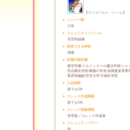
【
ランゴバルト・レーム
】
メンバー数
12名
コミュニティジャンル
非営利組織
取得できる特技
捜索
所属可能学園
蒼空学園/イルミンスール魔法学校/シャ
百合園女学院/薔薇の学舎/波羅蜜多実業
葦原明倫館/空京大学/天御柱学院
入会制限
誰でもOK
スレッド作成権限
誰でもOK
スレッド削除権限
管理者／スレッド作成者
コミュニティパワー
60