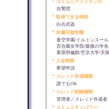
コミュニティジャンル
自警団
取得できる特技
白兵武器
所属可能学園
蒼空学園/イルミンスール
百合園女学院/薔薇の学舎
葦原明倫館/空京大学/天
入会制限
希望申請
スレッド作成権限
誰でもOK
スレッド削除権限
管理者／スレッド作成者
コミュニティパワー