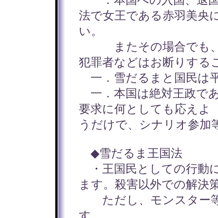
一．本国への入国、退国
法で女王である赤羽美央
い。
またその場合でも、王
犯罪者などはお断りする
一．雪だるまと国民は平
一．本国は絶対王政であ
要求に何としても応えよ
うだけで、シナリオ参加
◆雪だるま王国法
・王国民としての行動に
ます。殺害以外での解決
ただし、モンスター等
す。