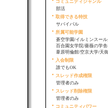
コミュニティジャンル
部活
取得できる特技
サバイバル
所属可能学園
蒼空学園/イルミンスール
百合園女学院/薔薇の学舎
葦原明倫館/空京大学/天
入会制限
誰でもOK
スレッド作成権限
管理者のみ
スレッド削除権限
管理者のみ
コミュニティパワー