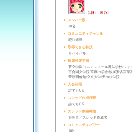
【
緋柱 透乃
】
メンバー数
20名
コミュニティジャンル
犯罪組織
取得できる特技
サバイバル
所属可能学園
蒼空学園/イルミンスール魔法学校/シャ
百合園女学院/薔薇の学舎/波羅蜜多実業
葦原明倫館/空京大学/天御柱学院
入会制限
誰でもOK
スレッド作成権限
誰でもOK
スレッド削除権限
管理者／スレッド作成者
コミュニティパワー
100