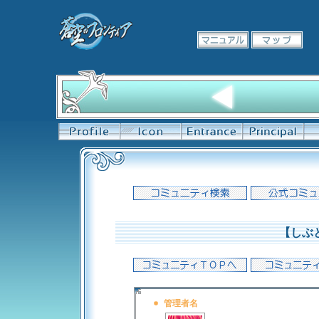
【しぶ
管理者名