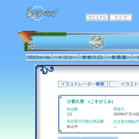
小菅久実 (こすがくみ)
登録日
作品数
232
2009年07月14
現在受注可能な商品数
注文受付開始
休止中
---