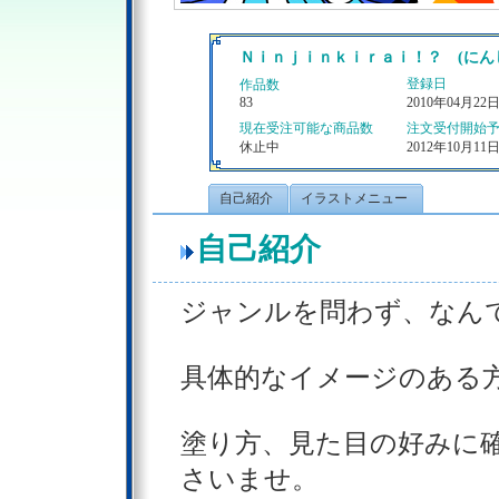
Ｎｉｎｊｉｎｋｉｒａｉ！？ (にん
登録日
作品数
83
2010年04月22
現在受注可能な商品数
注文受付開始
休止中
2012年10月11日 
自己紹介
イラストメニュー
自己紹介
ジャンルを問わず、なん
具体的なイメージのある
塗り方、見た目の好みに
さいませ。