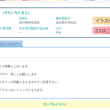
 (そらいろとまと)
登録日
最終更新日
2011年09月28日
2012年07月02日
な商品数
注文受付開始予定日時
URL
blog
---
ラストメニュー
。
さり有難うございます。
すので、宜しくお願いします。
スタリング対象となりますのでご注意下さい。
アイコンはトリミングとなります。
サンプルイラスト