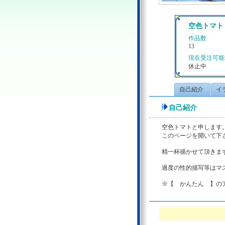
空色トマト
作品数
13
現在受注可能
休止中
自己紹介
イ
自己紹介
空色トマトと申します
このページを開いて下
精一杯描かせて頂きま
過度の性的描写等はマ
※【 かんたん 】の