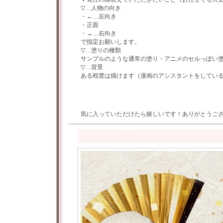
▽…人物の向き
・←…左向き
・正面
・→…右向き
で指定お願いします。
▽…塗りの種類
サンプルのような通常の塗り・アニメのセルっぽい
▽…背景
ある程度は描けます（漫画のアシスタントをしてい
気に入っていただけたら嬉しいです！ありがとうご