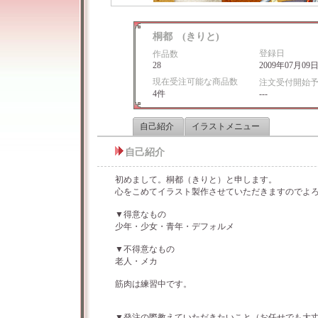
桐都 (きりと)
登録日
作品数
28
2009年07月09
現在受注可能な商品数
注文受付開始
4件
---
自己紹介
イラストメニュー
自己紹介
初めまして。桐都（きりと）と申します。
心をこめてイラスト製作させていただきますのでよ
▼得意なもの
少年・少女・青年・デフォルメ
▼不得意なもの
老人・メカ
筋肉は練習中です。
▼発注の際教えていただきたいこと（お任せでも大