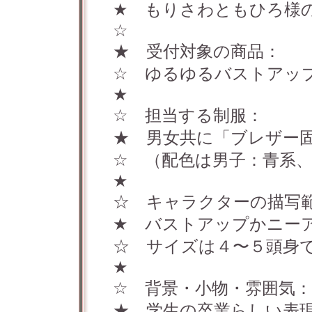
★ もりさわともひろ様
☆
★ 受付対象の商品：
☆ ゆるゆるバストアッ
★
☆ 担当する制服：
★ 男女共に「ブレザー
☆ （配色は男子：青系
★
☆ キャラクターの描写
★ バストアップかニー
☆ サイズは４〜５頭身
★
☆ 背景・小物・雰囲気：
★ 学生の卒業らしい表