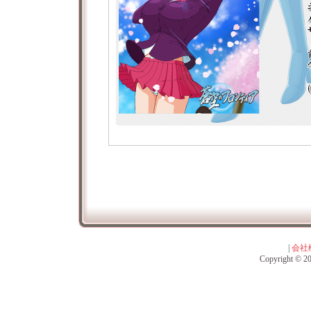
|
会社
Copyright © 201