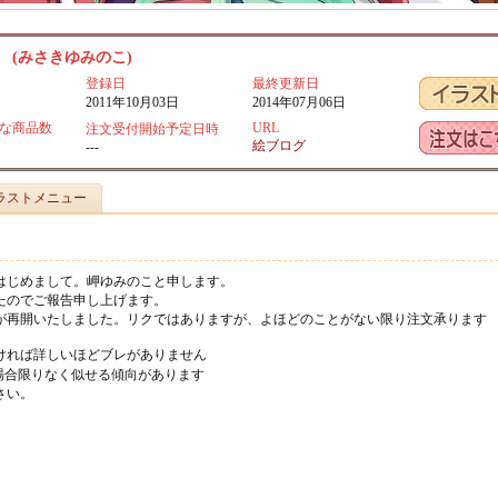
 (みさきゆみのこ)
登録日
最終更新日
2011年10月03日
2014年07月06日
な商品数
URL
注文受付開始予定日時
絵ブログ
---
ラストメニュー
はじめまして。岬ゆみのこと申します。
たのでご報告申し上げます。
が再開いたしました。リクではありますが、よほどのことがない限り注文承ります
ければ詳しいほどブレがありません
場合限りなく似せる傾向があります
さい。