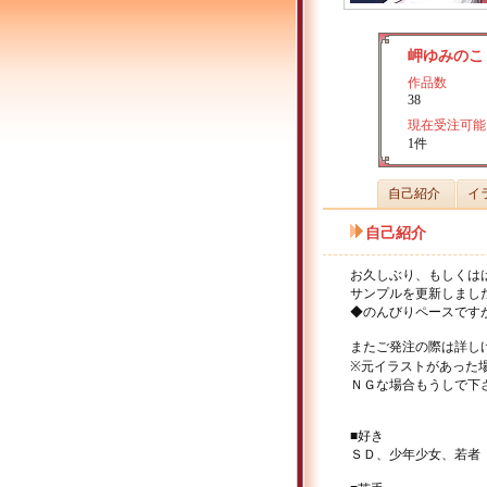
岬ゆみのこ
作品数
38
現在受注可能
1件
自己紹介
イ
自己紹介
お久しぶり、もしくは
サンプルを更新しまし
◆のんびりペースです
またご発注の際は詳し
※元イラストがあった
ＮＧな場合もうしで下
■好き
ＳＤ、少年少女、若者