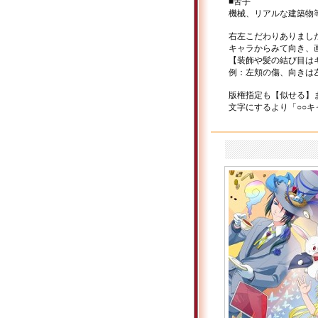
■苦手
機械、リアルな建築物
右左こだわりありまし
キャラからみて向き、
【装飾や髪の結び目は
例：左頬の傷、向きは
版権指定も【似せる】
文字にするより「○○