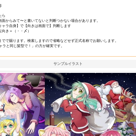
等
たら
画面からみて〜と書いてないと判断つかない場合があります。
キャラ自身】で【向きは画面で】判断します
左向き＝（・・〆）
までで賜ります。検索しますので省略などせず正式名称でお願いします。
キャラと同じ髪型で！」の方が確実です。
サンプルイラスト