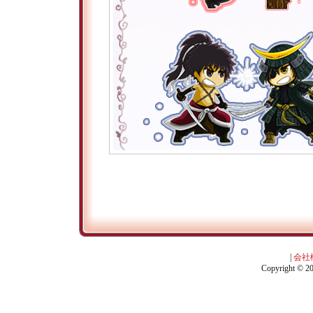
|
会社
Copyright © 201