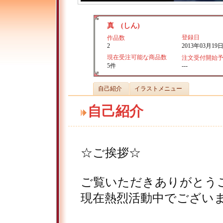
真 (しん)
登録日
作品数
2
2013年03月19
現在受注可能な商品数
注文受付開始
5件
---
自己紹介
イラストメニュー
自己紹介
☆ご挨拶☆
ご覧いただきありがとう
現在熱烈活動中でござい