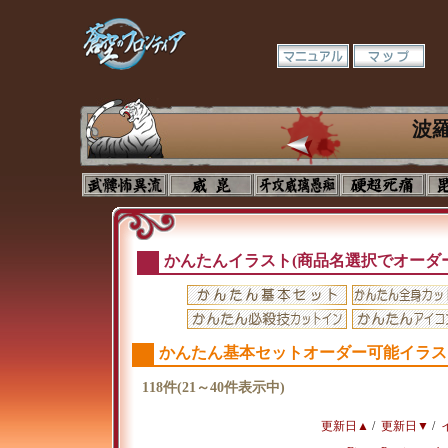
波
かんたんイラスト(商品名選択でオーダ
かんたん基本セットオーダー可能イラス
118件(21～40件表示中)
更新日▲
/
更新日▼
/