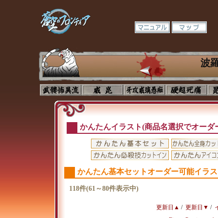
波
かんたんイラスト(商品名選択でオーダ
かんたん基本セットオーダー可能イラス
118件(61～80件表示中)
更新日▲
/
更新日▼
/