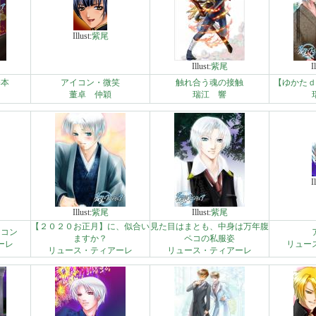
Illust:
紫尾
Illust:
紫尾
I
基本
アイコン・微笑
触れ合う魂の接触
【ゆかたｄ
董卓 仲穎
瑞江 響
I
Illust:
紫尾
Illust:
紫尾
【２０２０お正月】に、似合い
見た目はまとも、中身は万年腹
イコン
ますか？
ペコの私服姿
ーレ
リュー
リュース・ティアーレ
リュース・ティアーレ