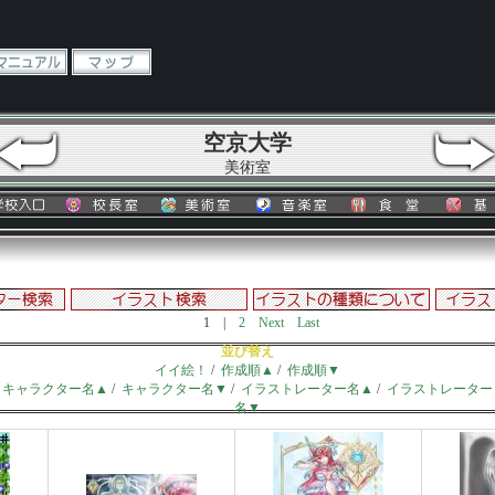
空京大学
美術室
1
|
2
Next
Last
並び替え
イイ絵！
/
作成順▲
/
作成順▼
キャラクター名▲
/
キャラクター名▼
/
イラストレーター名▲
/
イラストレーター
名▼