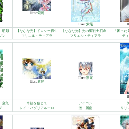
Illust:
紫尾
Illust:
紫尾
I
】朝顔
【ななな光】ドロシー再生
【ななな光】光の聖戦士召喚！
「困った
ソン
マリエル・ティアラ
マリエル・ティアラ
ティ
Illust:
紫尾
Illust:
紫尾
I
】金魚
奇跡を信じて
アイコン
グ
レイ・パグリアルーロ
漣 麗南
リリ