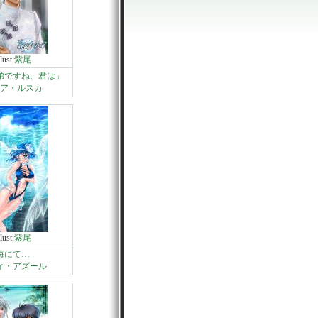
llust:
紫尾
弟ですね、君は」
ア・ルスカ
llust:
紫尾
海にて…
ィ・アズール