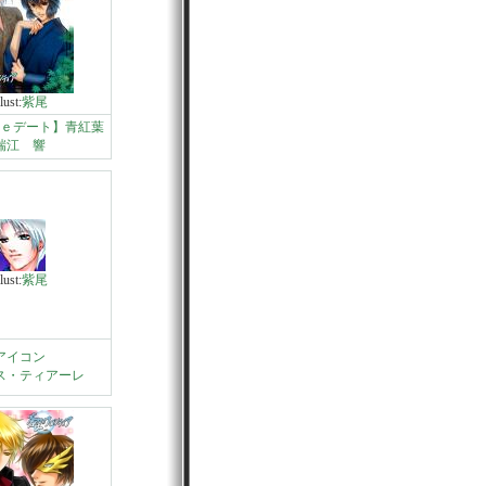
llust:
紫尾
ｅデート】青紅葉
瑞江 響
llust:
紫尾
アイコン
ス・ティアーレ