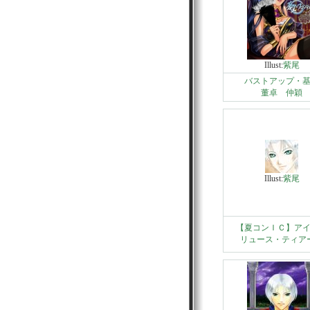
Illust:
紫尾
バストアップ・
董卓 仲穎
Illust:
紫尾
【夏コンＩＣ】ア
リュース・ティア