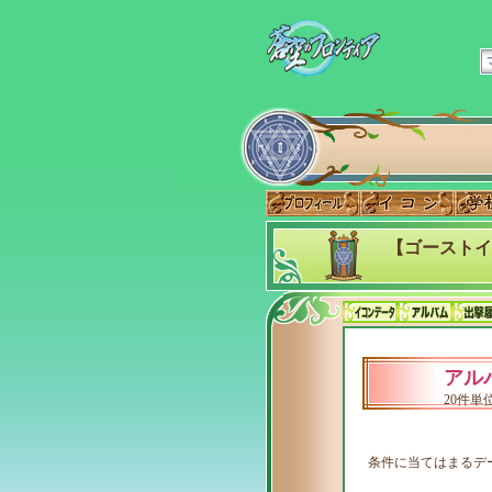
【ゴーストイ
アル
20件
条件に当てはまるデ