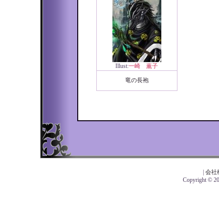
Illust:
一崎 薫子
竜の長袍
|
会社
Copyright © 201