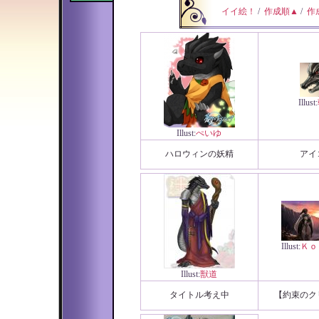
イイ絵！
/
作成順▲
/
作
Illust:
Illust:
ぺいゆ
ハロウィンの妖精
アイ
Illust:
Ｋｏ
Illust:
獣道
タイトル考え中
【約束のク