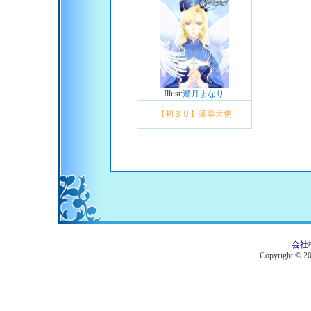
Illust:
鶯月まなり
【初ＢＵ】薄幸天使
|
会社
Copyright © 201