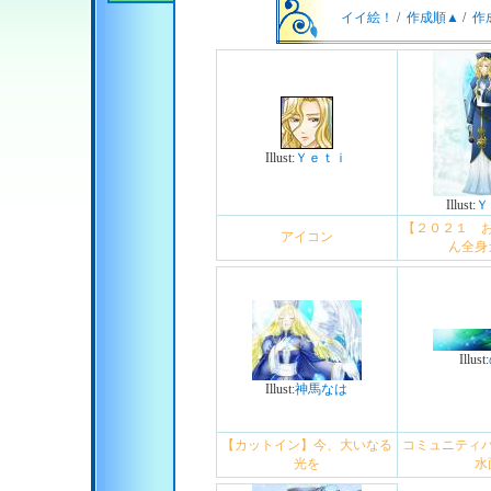
イイ絵！
/
作成順▲
/
作
Illust:
Ｙｅｔｉ
Illust:
Ｙ
【２０２１ 
アイコン
ん全身
Illust:
Illust:
神馬なは
【カットイン】今、大いなる
コミュニティ
光を
水