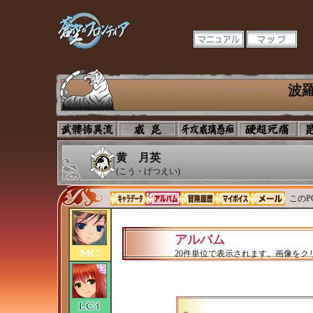
波
黄 月英
(こう・げつえい)
このP
アルバム
20件単位で表示されます。画像をク