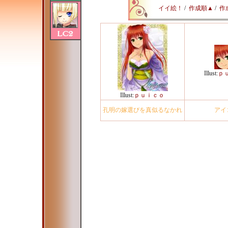
イイ絵！
/
作成順▲
/
作
Illust:
ｐ
Illust:
ｐｕｉｃｏ
孔明の嫁選びを真似るなかれ
アイ