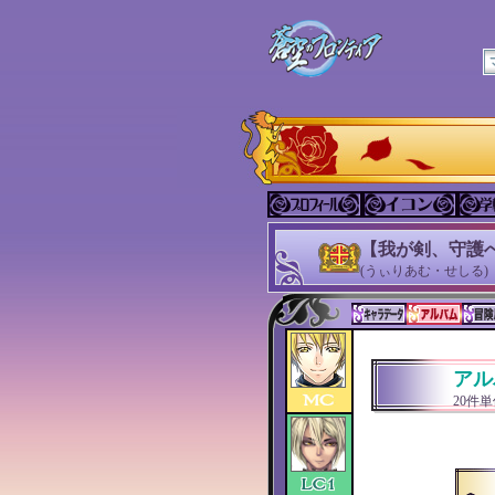
【我が剣、守護
(うぃりあむ・せしる)
アル
20件