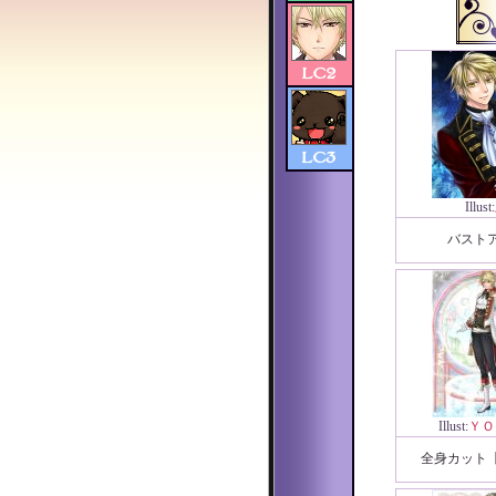
Illust:
バスト
Illust:
ＹＯ
全身カット