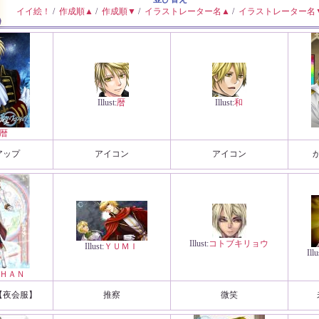
イイ絵！
/
作成順▲
/
作成順▼
/
イラストレーター名▲
/
イラストレーター名
Illust:
暦
Illust:
和
暦
アップ
アイコン
アイコン
Illust:
コトブキリョウ
Illust:
ＹＵＭＩ
Illu
ＨＡＮ
【夜会服】
推察
微笑