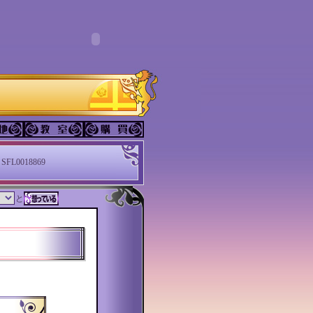
SFL0018869
と