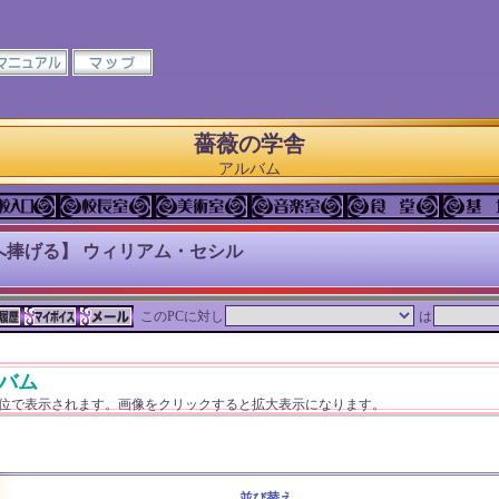
薔薇の学舎
アルバム
へ捧げる】 ウィリアム・セシル
このPCに対し
は
バム
単位で表示されます。画像をクリックすると拡大表示になります。
並び替え