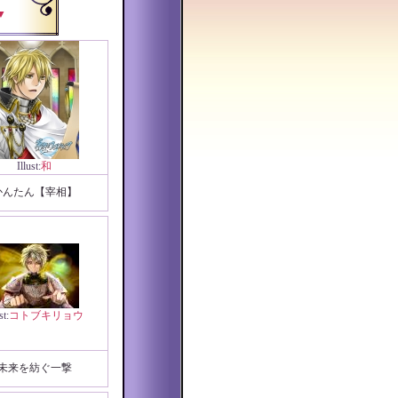
▼
Illust:
和
かんたん【宰相】
st:
コトブキリョウ
未来を紡ぐ一撃