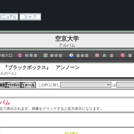
空京大学
アルバム
】 『ブラックボックス』 アンノーン
んのーん)
このPCに対し
は
バム
単位で表示されます。画像をクリックすると拡大表示になります。
並び替え