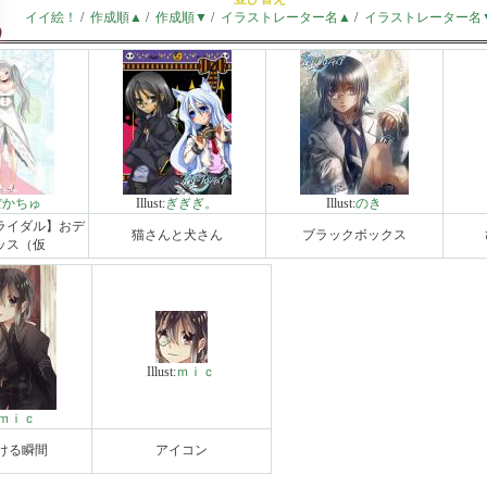
イイ絵！
/
作成順▲
/
作成順▼
/
イラストレーター名▲
/
イラストレーター名
ぽかちゅ
Illust:
ぎぎぎ。
Illust:
のき
ライダル】おデ
猫さんと犬さん
ブラックボックス
ッス（仮
Illust:
ｍｉｃ
ｍｉｃ
ける瞬間
アイコン