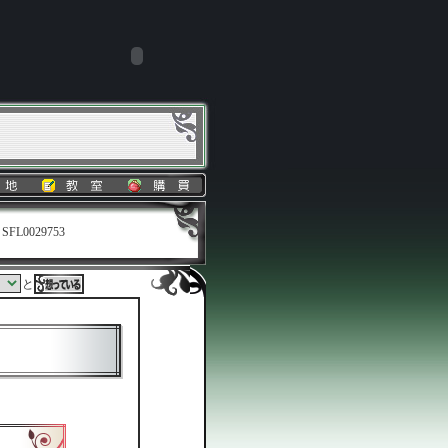
SFL0029753
と