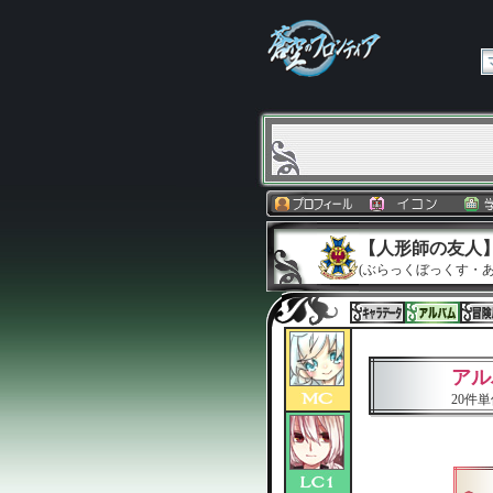
【人形師の友人
(ぶらっくぼっくす・あ
アル
20件