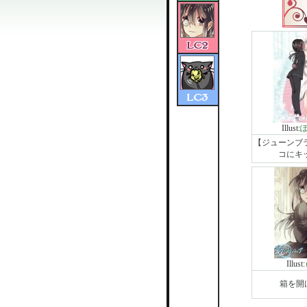
Illust:
【ジューンブ
コにキ
Illust:
箱を開