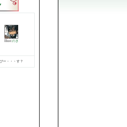
▼
Illust:
のき
ぴー・・・す？