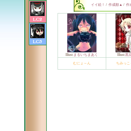
イイ絵！
/
作成順▲
/
作
Illust:
まるいちまあく
Illust:
黒
むにょ～ん
ちみっこ