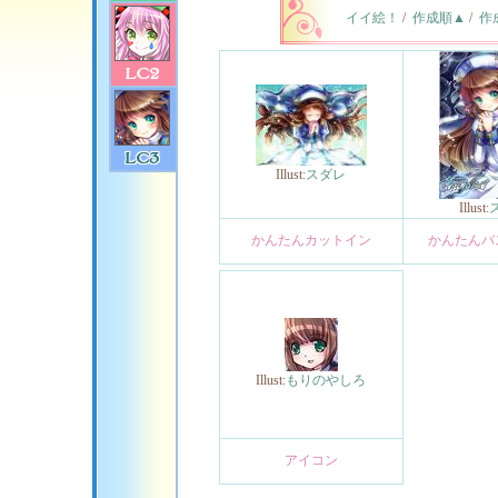
イイ絵！
/
作成順▲
/
作
Illust:
スダレ
Illust:
かんたんカットイン
かんたんバ
Illust:
もりのやしろ
アイコン