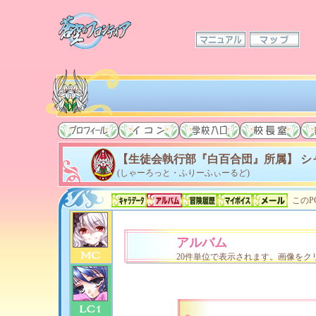
【生徒会執行部『白百合団』所属】 シ
(しゃーろっと・ふりーふぃーるど)
このP
アルバム
20件単位で表示されます。画像をク