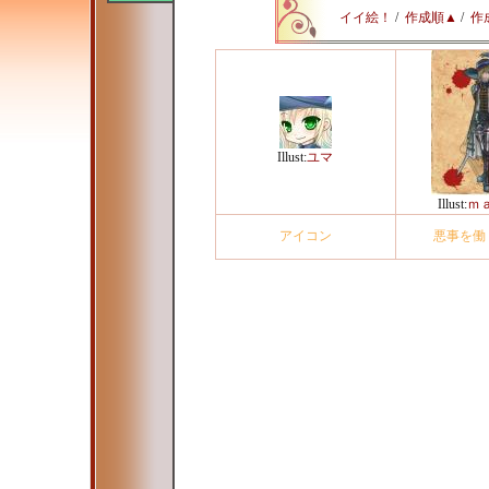
イイ絵！
/
作成順▲
/
作
Illust:
ユマ
Illust:
ｍ
アイコン
悪事を働