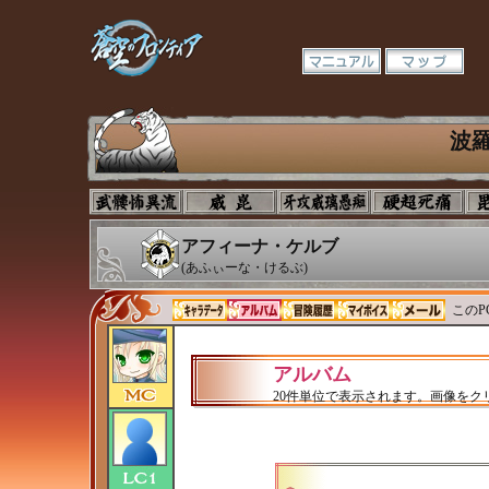
波
アフィーナ・ケルブ
(あふぃーな・けるぶ)
このP
アルバム
20件単位で表示されます。画像をク