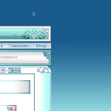
SFM0036316
と