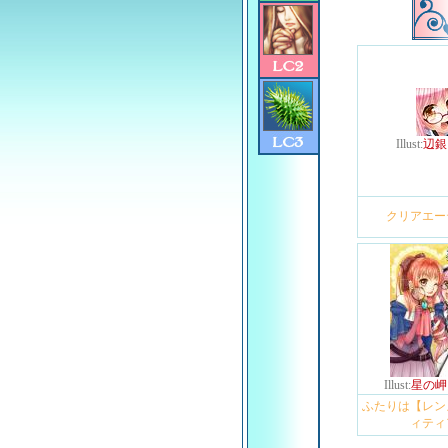
Illust:
辺銀
クリアエー
Illust:
星の岬
ふたりは【レン
ィティ