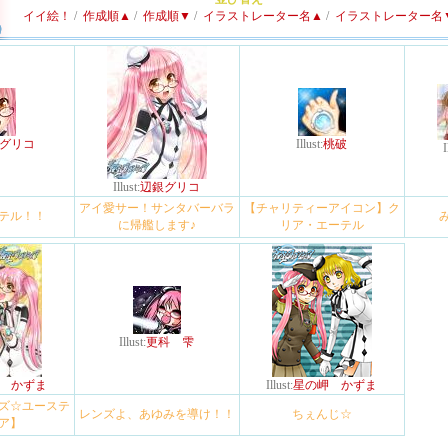
イイ絵！
/
作成順▲
/
作成順▼
/
イラストレーター名▲
/
イラストレーター名
グリコ
Illust:
桃破
I
Illust:
辺銀グリコ
アイ愛サー！サンタバーバラ
【チャリティーアイコン】ク
テル！！
に帰艦します♪
リア・エーテル
Illust:
更科 雫
 かずま
Illust:
星の岬 かずま
ズ☆ユーステ
レンズよ、あゆみを導け！！
ちぇんじ☆
ア】