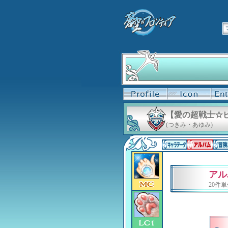
【愛の超戦士☆
(つきみ・あゆみ)
アル
20件