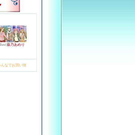
▼
llust:
藤乃あめり
みんなでお買い物