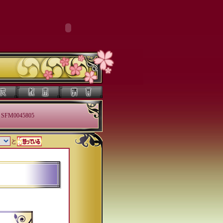
SFM0045805
と