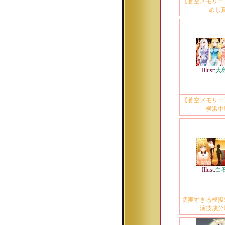
【蒼空メモリー
めし
Illust:
大
【蒼空メモリー
横浜中
Illust:
白
切実すぎる模擬
演技成分