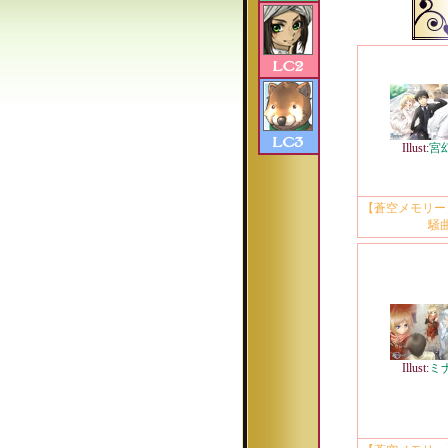
Illust:
宮
【蒼空メモリー
騒
Illust:
ミ