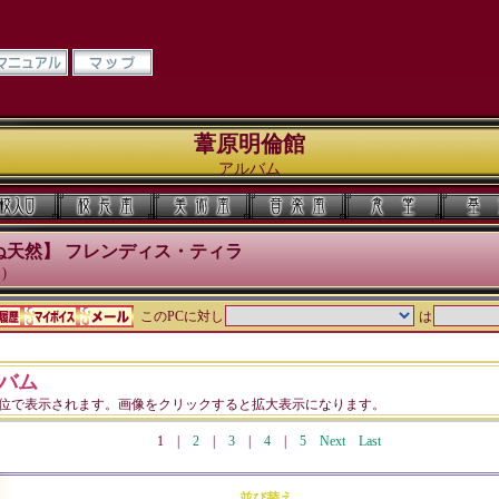
葦原明倫館
アルバム
ぬ天然】 フレンディス・ティラ
)
このPCに対し
は
バム
単位で表示されます。画像をクリックすると拡大表示になります。
1
|
2
|
3
|
4
|
5
Next
Last
並び替え