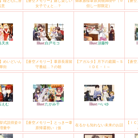
】瞳と心に潜
【蒼空メモリー】嬉し楽しい
御家族様葦原買物満喫中（※
【蒼空
真意
女子でぇと…？
但し一部限定）
島天水
Illust:
白戸モコ
Illust:
須藤怜
I
】めいどいん
【蒼空メモリー】葦原長屋留
【アガルタ】月下の庭園～Ｓ
【蒼空
華街
守番組…？の朝
ＩＤＥ・Ｉ～
石えむ
Illust:
たがみ千
Illust:
ぺいゆ
挙式説得姿※
【蒼空メモリー】とっきー葦
【ＩＣ
在るかも知れない未来のお話
増量中
原帰還祝い（仮