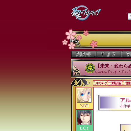
【未来・変わら
(ふれんでぃす・てぃら
アル
20件