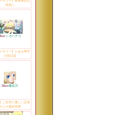
メモリー】事後報告は
突然に
llust:
シガハナコ
メモリー】とある事件
の前日談
Illust:
峰吉川
】ご近所に優しい忍者
さん※最終形態