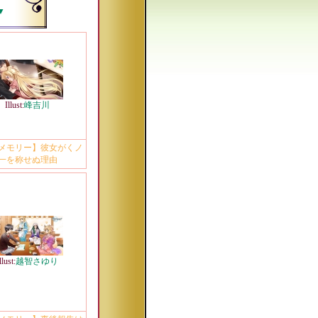
▼
Illust:
峰吉川
メモリー】彼女がくノ
一を称せぬ理由
llust:
越智さゆり