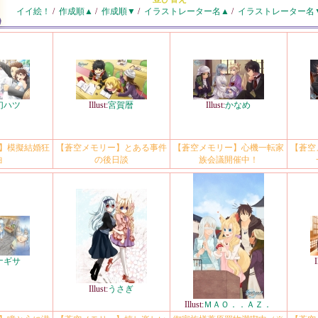
イイ絵！
/
作成順▲
/
作成順▼
/
イラストレーター名▲
/
イラストレーター名
幻ハツ
Illust:
宮賀暦
Illust:
かなめ
】模擬結婚狂
【蒼空メモリー】とある事件
【蒼空メモリー】心機一転家
【蒼空
曲
の後日談
族会議開催中！
ナギサ
I
Illust:
うさぎ
Illust:
ＭＡＯ．．ＡＺ．