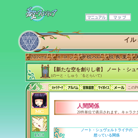
イル
【新たな空を創りし者】 ノート・シュ
(のーと・しゅう゛るとらいて)
このP
人間関係
20件単位で表示されます。キャラ
ノート・シュヴェルトライテの
想っている関係