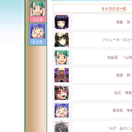
キャラクター名
風森 望
フリューネ・ロス
伯益著 『山海
風森 巽
緋王 輝夜
葦原島 華
ちび あさに