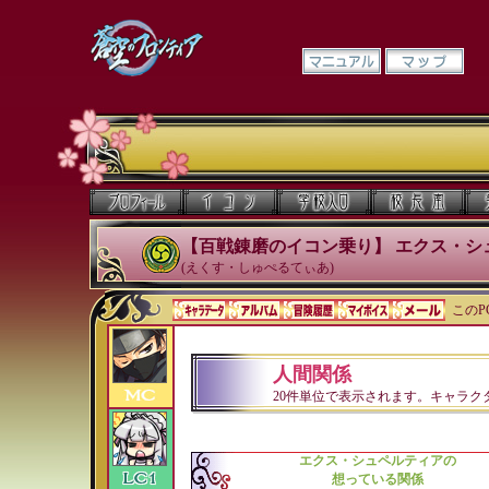
【百戦錬磨のイコン乗り】 エクス・シ
(えくす・しゅぺるてぃあ)
このP
人間関係
20件単位で表示されます。キャラ
エクス・シュペルティアの
想っている関係