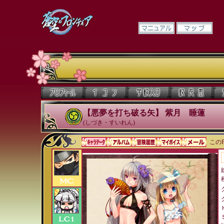
【悪夢を打ち破る矢】 紫月 睡蓮
(しづき・すいれん)
このP