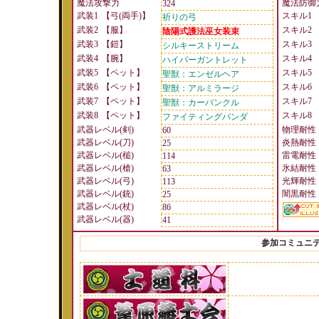
魔法攻撃力
魔法防御
324
武装1
【弓(両手)】
スキル1
祈りの弓
武装2
【服】
スキル2
陰陽式護法巫女装束
武装3
【鎧】
スキル3
シルキーストリーム
武装4
【腕】
スキル4
ハイパーガントレット
武装5
【ペット】
スキル5
聖獣：エンゼルヘア
武装6
【ペット】
スキル6
聖獣：アルミラージ
武装7
【ペット】
スキル7
聖獣：カーバンクル
武装8
【ペット】
スキル8
ファイティングパンダ
武器レベル(剣)
物理耐性
60
武器レベル(刀)
炎熱耐性
25
武器レベル(槌)
雷電耐性
114
武器レベル(槍)
氷結耐性
63
武器レベル(弓)
光輝耐性
113
武器レベル(銃)
闇黒耐性
25
武器レベル(杖)
86
武器レベル(器)
41
参加コミュニ