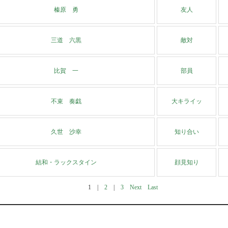
榛原 勇
友人
三道 六黒
敵対
比賀 一
部員
不束 奏戯
大キライッ
久世 沙幸
知り合い
結和・ラックスタイン
顔見知り
1
|
2
|
3
Next
Last