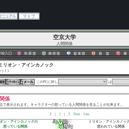
空京大学
人間関係
 ミリオン・アインカノック
っく)
このPCに対し
は
関係
単位で表示されます。キャラクターの想っている人間関係を見ることが出来ます。
1
|
2
|
3
Next
Last
オン・アインカノックの
ミリオン・アインカノッ
想っている関係
想われている関係