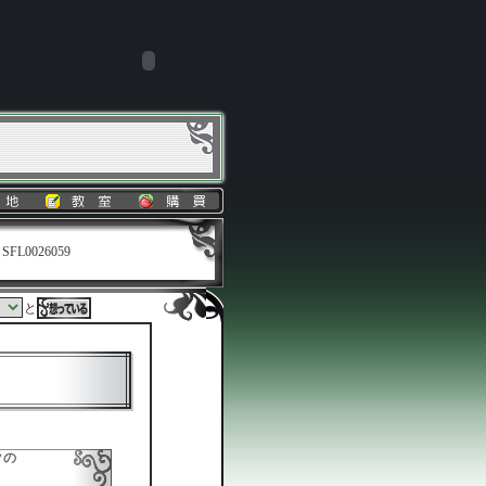
SFL0026059
と
クの