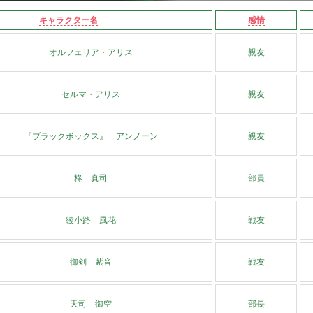
キャラクター名
感情
オルフェリア・アリス
親友
セルマ・アリス
親友
『ブラックボックス』 アンノーン
親友
柊 真司
部員
綾小路 風花
戦友
御剣 紫音
戦友
天司 御空
部長