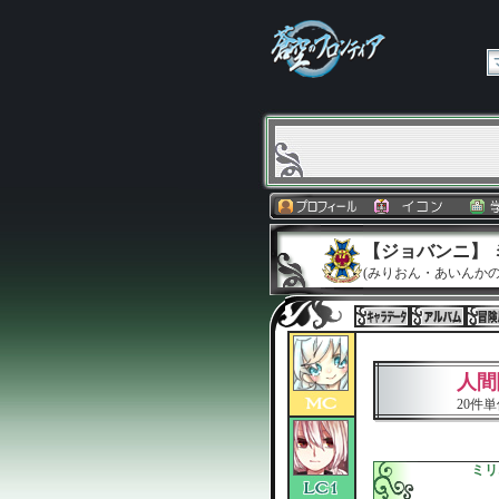
【ジョバンニ】
(みりおん・あいんかの
人間
20件
ミリ