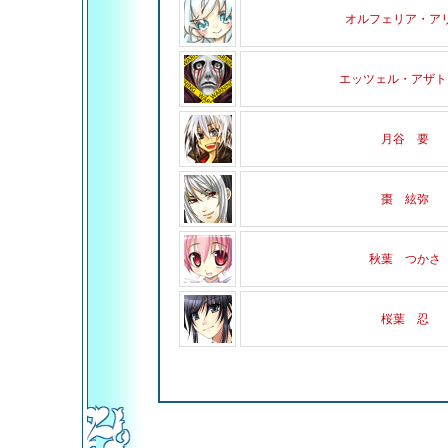
オルフェリア・ア
エッツェル・アザト
月谷 要
棗 絃弥
秋葉 つかさ
桜葉 忍