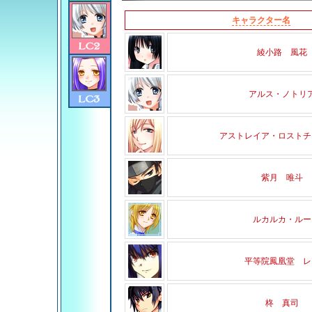
キャラクター名
綾小路 風花
アルス・ノトリ
アストレイア・ロストチ
紫月 唯斗
ルカルカ・ルー
平等院鳳凰堂 レ
柊 真司