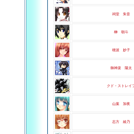
祠堂 朱音
榊 朝斗
穂波 妙子
御神楽 陽太
クド・ストレイ
山葉 加夜
志方 綾乃