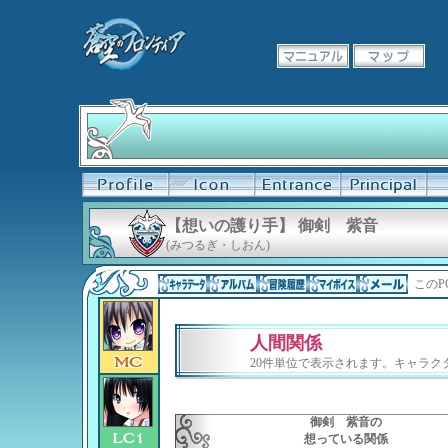
【想いの護り手】 御剣 紫音
(みつるぎ・しおん)
このP
人間関係
20件単位で表示されます。キャラ
御剣 紫音の
想っている関係