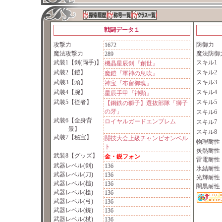
戦闘データ１
攻撃力
防御力
1672
魔法攻撃力
魔法防御
289
武装1
【剣(両手)】
スキル1
機晶星辰剣『創世』
武装2
【鎧】
スキル2
魔鎧『軍神の息吹』
武装3
【頭】
スキル3
神宝『布留御魂』
武装4
【腕】
スキル4
星辰手甲『神顕』
武装5
【従者】
スキル5
【鋼鉄の獅子】選抜部隊「獅子
の牙」
スキル6
武装6
【全身背
ロイヤルガードエンブレム
スキル7
景】
スキル8
武装7
【秘宝】
闘技大会上級チャンピオンベル
物理耐性
ト
炎熱耐性
武装8
【グッズ】
金・鋭フォン
雷電耐性
武器レベル(剣)
136
氷結耐性
武器レベル(刀)
136
光輝耐性
武器レベル(槌)
136
闇黒耐性
武器レベル(槍)
136
武器レベル(弓)
136
武器レベル(銃)
136
武器レベル(杖)
136