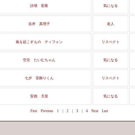
詩壇 彩夜
気になる
吉井 真理子
友人
嵐を起こすもの ティフォン
リスペクト
空京 たいむちゃん
気になる
七夕 笹飾りくん
リスペクト
安徳 天皇
気になる
First
Previous
1
|
2
|
3
|
4
Next
Last