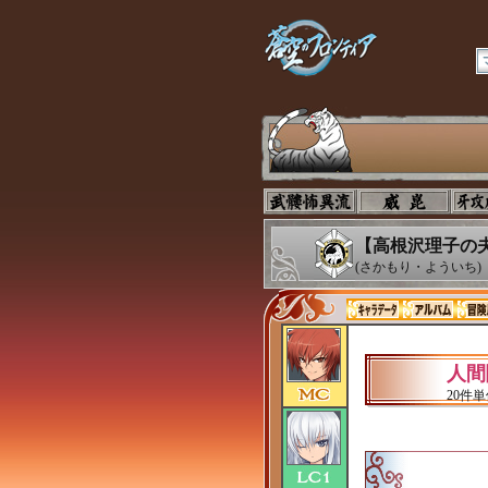
【高根沢理子の夫
(さかもり・よういち)
人間
20件