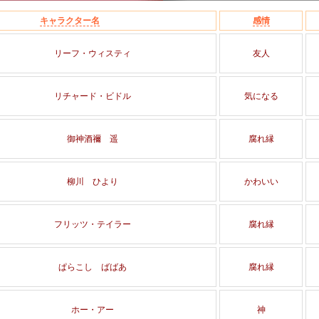
キャラクター名
感情
リーフ・ウィスティ
友人
リチャード・ビドル
気になる
御神酒禰 遥
腐れ縁
柳川 ひより
かわいい
フリッツ・テイラー
腐れ縁
ぱらこし ばばあ
腐れ縁
ホー・アー
神