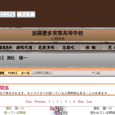
波羅蜜多実業高等学校
人間関係
】 酒杜 陽一
このPCに対し
は
関係
単位で表示されます。キャラクターの想っている人間関係を見ることが出来ます。
First
Previous
1
|
2
|
3
|
4
Next
Last
酒杜 陽一の
酒杜 陽一の
想っている関係
想われている関係